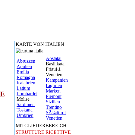
KARTE VON ITALIEN
Aostatal
Abruzzen
Basilikata
Apulien
Friaul-J.
Emilia
Venetien
Romagna
Kampanien
Kalabrien
Ligurien
Latium
Marken
HE
Lombardei
Piemont
Molise
Sizilien
Sardinien
Trentino
Toskana
SÃ¼dtirol
Umbrien
Venetien
MITGLIEDERBEREICH
STRUTTURE RICETTIVE