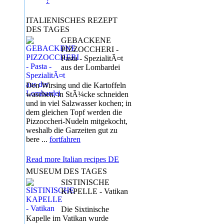
?
ITALIENISCHES REZEPT
DES TAGES
GEBACKENE
PIZZOCCHERI -
Pasta - SpezialitÃ¤t
aus der Lombardei
Den Wirsing und die Kartoffeln
waschen, in StÃ¼cke schneiden
und in viel Salzwasser kochen; in
dem gleichen Topf werden die
Pizzoccheri-Nudeln mitgekocht,
weshalb die Garzeiten gut zu
bere ...
fortfahren
Read more Italian recipes DE
MUSEUM DES TAGES
SISTINISCHE
KAPELLE - Vatikan
Die Sixtinische
Kapelle im Vatikan wurde