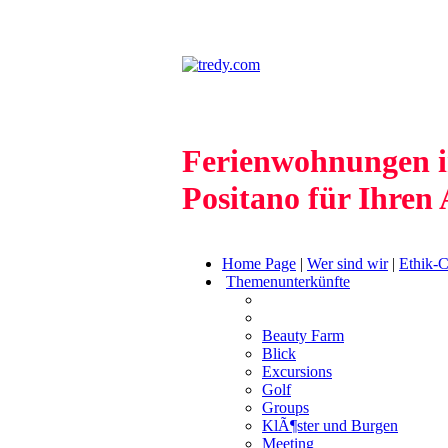
Ferienwohnungen i
Positano für Ihren 
Home Page
|
Wer sind wir
|
Ethik-
Themenunterkünfte
Beauty Farm
Blick
Excursions
Golf
Groups
KlÃ¶ster und Burgen
Meeting