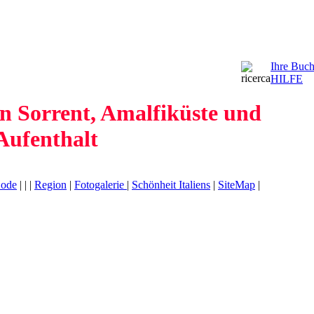
Ihre Buc
HILFE
n Sorrent, Amalfiküste und
Aufenthalt
Code
|
|
|
Region
|
Fotogalerie
|
Schönheit Italiens
|
SiteMap
|