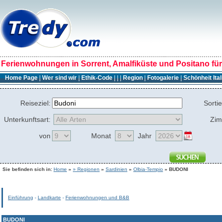
Ferienwohnungen in Sorrent, Amalfiküste und Positano für 
Home Page
|
Wer sind wir
|
Ethik-Code
|
|
|
Region
|
Fotogalerie
|
Schönheit Ita
Reiseziel:
Sorti
Unterkunftsart:
Zi
von
Monat
Jahr
Sie befinden sich in:
Home
»
» Regionen
»
Sardinien
»
Olbia-Tempio
» BUDONI
Einführung
-
Landkarte
-
Ferienwohnungen und B&B
BUDONI