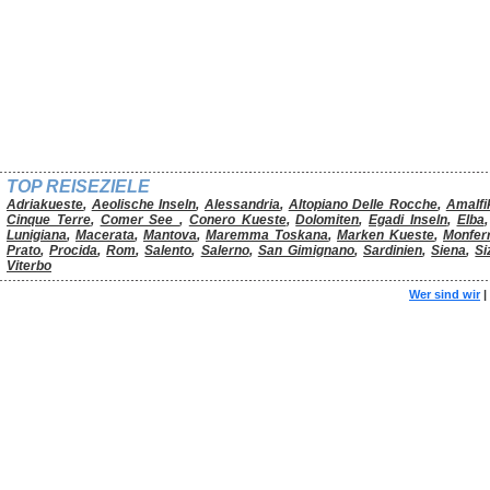
TOP REISEZIELE
Adriakueste
,
Aeolische Inseln
,
Alessandria
,
Altopiano Delle Rocche
,
Amalfi
Cinque Terre
,
Comer See
,
Conero Kueste
,
Dolomiten
,
Egadi Inseln
,
Elba
Lunigiana
,
Macerata
,
Mantova
,
Maremma Toskana
,
Marken Kueste
,
Monfer
Prato
,
Procida
,
Rom
,
Salento
,
Salerno
,
San Gimignano
,
Sardinien
,
Siena
,
Si
Viterbo
Wer sind wir
|