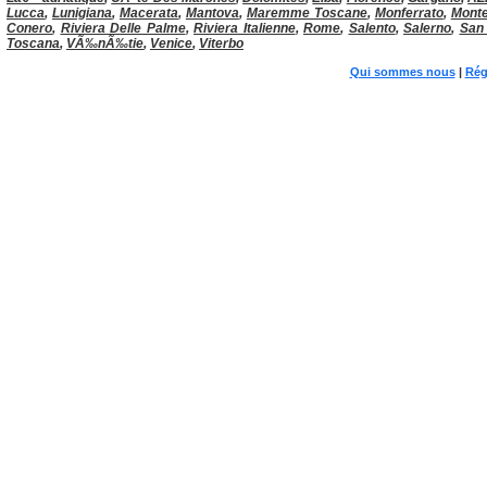
Lucca
,
Lunigiana
,
Macerata
,
Mantova
,
Maremme Toscane
,
Monferrato
,
Monte
Conero
,
Riviera Delle Palme
,
Riviera Italienne
,
Rome
,
Salento
,
Salerno
,
San
Toscana
,
VÃ‰nÃ‰tie
,
Venice
,
Viterbo
Qui sommes nous
|
Rég