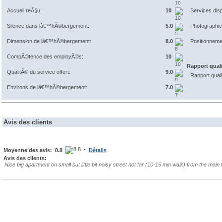
Accueil reÃ§u:
10
Services dis
Silence dans lâ€™hÃ©bergement:
5.0
Photographi
Dimension de lâ€™hÃ©bergement:
8.0
Positionneme
CompÃ©tence des employÃ©s:
10
Rapport qual
QualitÃ© du service offert:
9.0
Rapport qual
Environs de lâ€™hÃ©bergement:
7.0
Avis des clients
-
Moyenne des avis: 8.8
Détails
Avis des clients:
Nice big apartment on small but little bit noisy street not far (10-15 min walk) from the main t