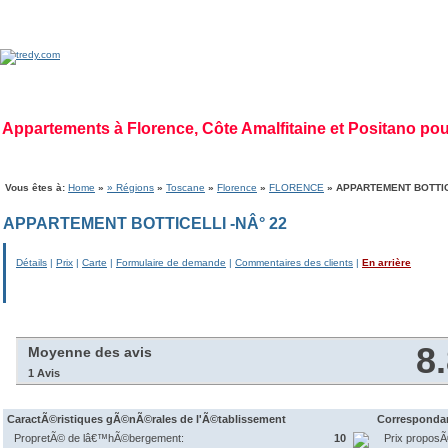
Appartements à Florence, Côte Amalfitaine et Positano po
Home Page
|
Qui sommes nous
|
Déontologie
|
Mission
|
Vision
|
Régions
|
Gal
Vous êtes à:
Home
»
» Régions
»
Toscane
»
Florence
»
FLORENCE
» APPARTEMENT BOTTICE
APPARTEMENT BOTTICELLI -NÂ° 22
Détails
|
Prix
|
Carte
|
Formulaire de demande
|
Commentaires des clients
|
En arrière
8
Moyenne des avis
1 Avis
CaractÃ©ristiques gÃ©nÃ©rales de l'Ã©tablissement
Correspondan
PropretÃ© de lâ€™hÃ©bergement:
10
Prix propos