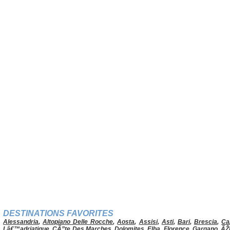
DESTINATIONS FAVORITES
Alessandria
,
Altopiano Delle Rocche
,
Aosta
,
Assisi
,
Asti
,
Bari
,
Brescia
,
Ca
Lâ€™adriatique
,
CÃ”te Des Marches
,
Dolomites
,
Elba
,
Florence
,
Gargano
,
ÃŽ