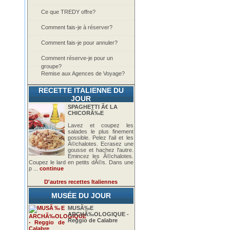
Ce que TREDY offre?
Comment fais-je à réserver?
Comment fais-je pour annuler?
Comment réserve-je pour un
groupe?
Remise aux Agences de Voyage?
RECETTE ITALIENNE DU
JOUR
SPAGHETTI Ã€ LA
CHICORÃ‰E
Lavez et coupez les
salades le plus finement
possible. Pelez l'ail et les
Ã©chalotes. Ecrasez une
gousse et hachez l'autre.
Emincez les Ã©chalotes.
Coupez le lard en petits dÃ©s. Dans une
p ...
continue
D'autres recettes Italiennes
MUSÉE DU JOUR
MUSÃ‰E
ARCHÃ‰OLOGIQUE -
Reggio de Calabre