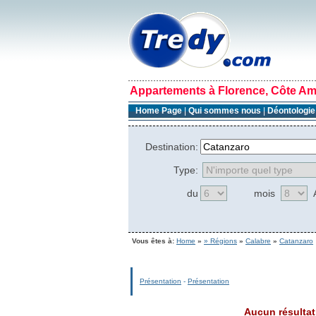
Appartements à Florence, Côte Ama
Home Page
|
Qui sommes nous
|
Déontologi
Destination:
Type:
du
mois
Vous êtes à:
Home
»
» Régions
»
Calabre
»
Catanzaro
Présentation
-
Présentation
Aucun résultat