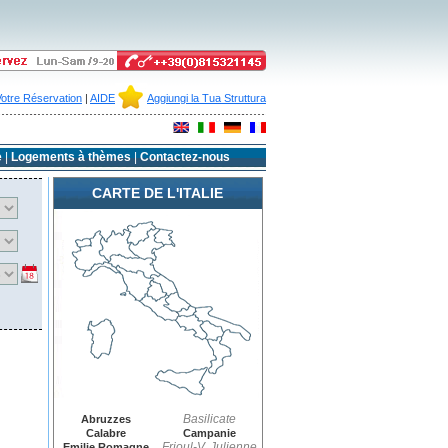
Votre Réservation
|
AIDE
Aggiungi la Tua Struttura
e
|
Logements à thèmes
|
Contactez-nous
CARTE DE L'ITALIE
Basilicate
Abruzzes
Calabre
Campanie
Frioul-V. Julienne
Emilie Romagne