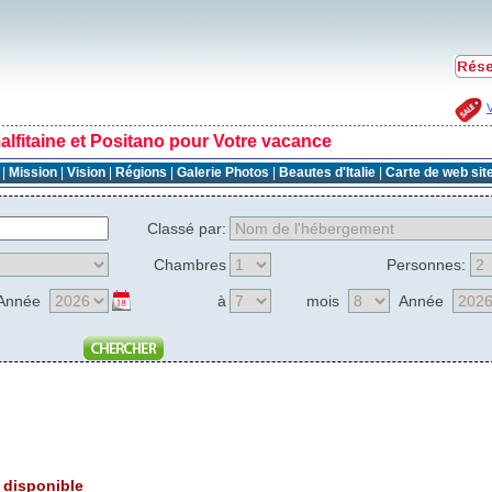
lfitaine et Positano pour Votre vacance
e
|
Mission
|
Vision
|
Régions
|
Galerie Photos
|
Beautes d'Italie
|
Carte de web sit
Classé par:
Chambres
Personnes:
Année
à
mois
Année
 disponible