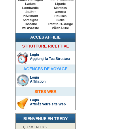
Latium
Ligurie
Lombardie
Marches
Molise
Ombrie
PiÃ©mont
Pouilles
Sardaigne
Sicile
Toscane
Trentin-H.-Adige
Val d'Aoste
VÃ©nÃ©tie
ACCÉS AFFILIÉ
STRUTTURE RICETTIVE
Login
Aggiungi la Tua Struttura
AGENCES DE VOYAGE
Login
Affiliation
SITES WEB
Login
Affiliéz Votre site Web
BIENVENUE EN TREDY
Qui est TREDY ?