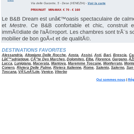
Via delle Garzette, 5 - Dese (VENEZIA)
-
Voir la carte
PRIX/NUIT MIN-MAX: € 70 - € 160
Le B&B Dream est unâ€™oasis spectaculaire de calme e
et
Mestre
. Ce B&B confortable et chic, construit
immÃ©diate de l'aÃ©roport. Les chambres sont trÃ¨s s
mobilier de bon goÃ»t et de qualitÃ©.
DESTINATIONS FAVORITES
Alessandria
,
Altopiano Delle Rocche
,
Aosta
,
Assisi
,
Asti
,
Bari
,
Brescia
,
Ca
Lâ€™adriatique
,
CÃ”te Des Marches
,
Dolomites
,
Elba
,
Florence
,
Gargano
,
ÃŽ
Lucca
,
Lunigiana
,
Macerata
,
Mantova
,
Maremme Toscane
,
Monferrato
,
Monte
Conero
,
Riviera Delle Palme
,
Riviera Italienne
,
Rome
,
Salento
,
Salerno
,
San
Toscana
,
VÃ‰nÃ‰tie
,
Venice
,
Viterbo
Qui sommes nous
|
Rég