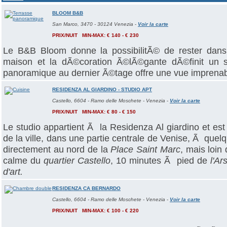
BLOOM B&B
San Marco, 3470 - 30124 Venezia
-
Voir la carte
PRIX/NUIT MIN-MAX: € 140 - € 230
Le B&B Bloom donne la possibilitÃ© de rester dan
maison et la dÃ©coration Ã©lÃ©gante dÃ©finit un st
panoramique au dernier Ã©tage offre une vue imprenable
RESIDENZA AL GIARDINO - STUDIO APT
Castello, 6604 - Ramo delle Moschete - Venezia
-
Voir la carte
PRIX/NUIT MIN-MAX: € 80 - € 150
Le studio appartient Ã la Residenza Al giardino et es
de la ville, dans une partie centrale de Venise, Ã que
directement au nord de la
Place Saint Marc
, mais loin
calme du
quartier Castello
, 10 minutes Ã pied de
l'Ar
d'art.
RESIDENZA CA BERNARDO
Castello, 6604 - Ramo delle Moschete - Venezia
-
Voir la carte
PRIX/NUIT MIN-MAX: € 100 - € 220