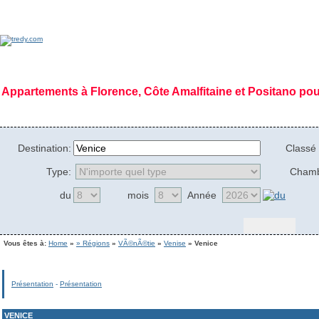
Appartements à Florence, Côte Amalfitaine et Positano po
Home Page
|
Qui sommes nous
|
Déontologie
|
Mission
|
Vision
|
Régions
|
Gal
Destination:
Classé 
Type:
Cham
du
mois
Année
Vous êtes à:
Home
»
» Régions
»
VÃ©nÃ©tie
»
Venise
» Venice
Présentation
-
Présentation
VENICE