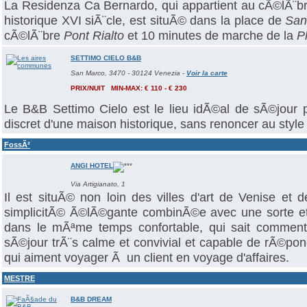
La Residenza Ca Bernardo, qui appartient au cÃ©lÃ¨b
historique XVI siÃ¨cle, est situÃ© dans la place de
San
cÃ©lÃ¨bre
Pont Rialto
et 10 minutes de marche de la
P
SETTIMO CIELO B&B
San Marco, 3470 - 30124 Venezia
-
Voir la carte
PRIX/NUIT MIN-MAX: € 110 - € 230
Le B&B Settimo Cielo est le lieu idÃ©al de sÃ©jour 
discret d'une maison historique, sans renoncer au style 
FossÃ²
ANGI HOTEL
Via Artigianato, 1
Il est situÃ© non loin des villes d'art de Venise e
simplicitÃ© Ã©lÃ©gante combinÃ©e avec une sorte et 
dans le mÃªme temps confortable, qui sait comment t
sÃ©jour trÃ¨s calme et convivial et capable de rÃ©p
qui aiment voyager Ã un client en voyage d'affaires.
MESTRE
B&B DREAM