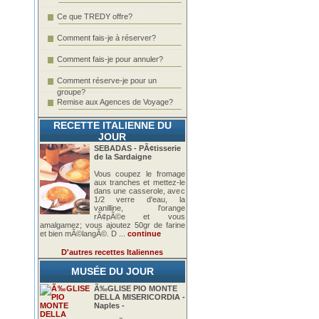
Ce que TREDY offre?
Comment fais-je à réserver?
Comment fais-je pour annuler?
Comment réserve-je pour un
groupe?
Remise aux Agences de Voyage?
RECETTE ITALIENNE DU
JOUR
SEBADAS - PÃ¢tisserie
de la Sardaigne
Vous coupez le fromage
aux tranches et mettez-le
dans une casserole, avec
1/2 verre d'eau, la
vanilline, l'orange
rÃ¢pÃ©e et vous
amalgamez; vous ajoutez 50gr de farine
et bien mÃ©langÃ©. D ...
continue
D'autres recettes Italiennes
MUSÉE DU JOUR
Ã‰GLISE PIO MONTE
DELLA MISERICORDIA -
Naples -