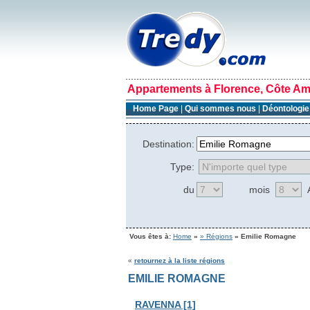
Appartements à Florence, Côte Ama
Home Page
|
Qui sommes nous
|
Déontologi
Destination:
Type:
du
mois
Vous êtes à:
Home
»
» Régions
» Emilie Romagne
«
retournez à la liste régions
EMILIE ROMAGNE
RAVENNA [1]