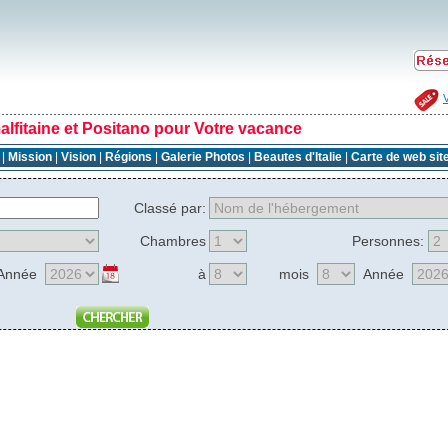
lfitaine et Positano pour Votre vacance
e
|
Mission
|
Vision
|
Régions
|
Galerie Photos
|
Beautes d'Italie
|
Carte de web sit
Classé par:
Chambres
Personnes:
Année
à
mois
Année