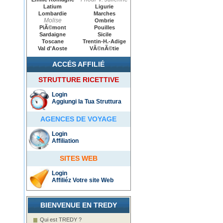
Latium
Ligurie
Lombardie
Marches
Molise
Ombrie
PiÃ©mont
Pouilles
Sardaigne
Sicile
Toscane
Trentin-H.-Adige
Val d'Aoste
VÃ©nÃ©tie
ACCÉS AFFILIÉ
STRUTTURE RICETTIVE
Login
Aggiungi la Tua Struttura
AGENCES DE VOYAGE
Login
Affiliation
SITES WEB
Login
Affiliéz Votre site Web
BIENVENUE EN TREDY
Qui est TREDY ?