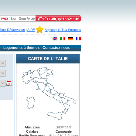
Votre Réservation
|
AIDE
Aggiungi la Tua Struttura
e
|
Logements à thèmes
|
Contactez-nous
CARTE DE L'ITALIE
Basilicate
Abruzzes
Calabre
Campanie
Frioul-V. Julienne
Emilie Romagne