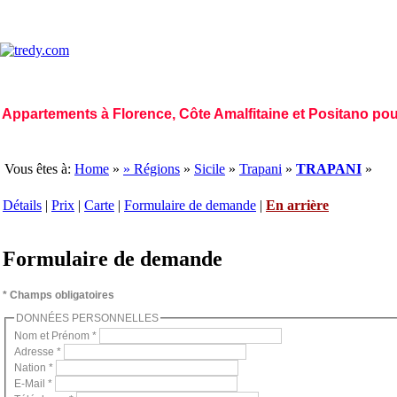
Appartements à Florence, Côte Amalfitaine et Positano po
Home Page
|
Qui sommes nous
|
Déontologie
|
Mission
|
Vision
|
Régions
|
Gal
Vous êtes à:
Home
»
» Régions
»
Sicile
»
Trapani
»
TRAPANI
»
Détails
|
Prix
|
Carte
|
Formulaire de demande
|
En arrière
Formulaire de demande
* Champs obligatoires
DONNÉES PERSONNELLES
Nom et Prénom *
Adresse *
Nation *
E-Mail *