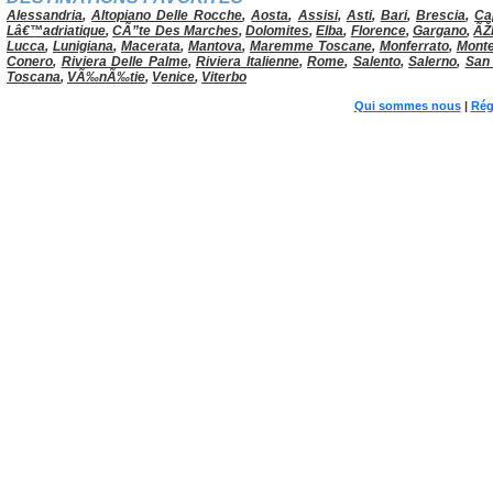
Alessandria
,
Altopiano Delle Rocche
,
Aosta
,
Assisi
,
Asti
,
Bari
,
Brescia
,
Ca
Lâ€™adriatique
,
CÃ”te Des Marches
,
Dolomites
,
Elba
,
Florence
,
Gargano
,
ÃŽ
Lucca
,
Lunigiana
,
Macerata
,
Mantova
,
Maremme Toscane
,
Monferrato
,
Monte
Conero
,
Riviera Delle Palme
,
Riviera Italienne
,
Rome
,
Salento
,
Salerno
,
San
Toscana
,
VÃ‰nÃ‰tie
,
Venice
,
Viterbo
Qui sommes nous
|
Rég