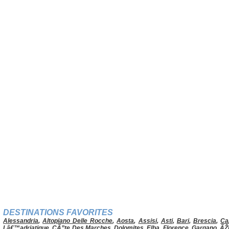
DESTINATIONS FAVORITES
Alessandria
,
Altopiano Delle Rocche
,
Aosta
,
Assisi
,
Asti
,
Bari
,
Brescia
,
Ca
Lâ€™adriatique
,
CÃ”te Des Marches
,
Dolomites
,
Elba
,
Florence
,
Gargano
,
ÃŽ