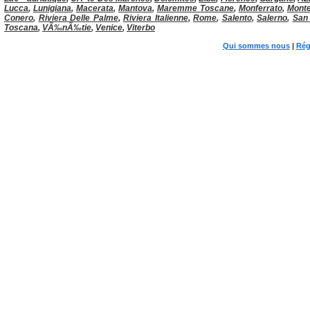
Lucca
,
Lunigiana
,
Macerata
,
Mantova
,
Maremme Toscane
,
Monferrato
,
Monte
Conero
,
Riviera Delle Palme
,
Riviera Italienne
,
Rome
,
Salento
,
Salerno
,
San
Toscana
,
VÃ‰nÃ‰tie
,
Venice
,
Viterbo
Qui sommes nous
|
Rég