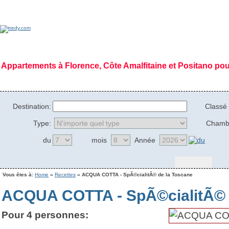
Appartements à Florence, Côte Amalfitaine et Positano po
Home Page
|
Qui sommes nous
|
Déontologie
|
Mission
|
Vision
|
Régions
|
Gal
Destination:
Classé 
Type:
Chamb
du
mois
Année
Vous êtes à:
Home
»
Recettes
» ACQUA COTTA - SpÃ©cialitÃ© de la Toscane
ACQUA COTTA - SpÃ©cialitÃ© 
Pour 4 personnes: