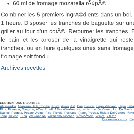
60 ml de fromage mozarella rÃ¢pÃ©
Combiner les 5 premiers ingrÃ©dients dans un bol. C
1 heure. Disposer les tranches de baguette sur un
griller au four d'un cotÃ©. Retourner les tranches.
le pain et les arroser de la vinaigrette qui res
tranches, ou en faire quelques unes sans fromage.
fromage soit fondu.
Archives recettes
DESTINATIONS FAVORITES
Alessandria
,
Altopiano Delle Rocche
,
Aosta
,
Assisi
,
Asti
,
Bari
,
Brescia
,
Capo Vaticano
,
Capri
,
Cata
Elba
,
Florence
,
Gargano
,
ÃŽles Egadi
,
ÃŽles Ã‰oliennes
,
Ischia
,
Lac De Come
,
Lac De Garde
Naples
,
Perugia
,
Pesaro Urbino
,
Pisa
,
Pistoia
,
Positano
,
Prato
,
Procida
,
Riviera Del Conero
,
Rivi
Terni
,
Treviso
,
Turin
,
Val Gandino
,
Valtiberina Toscana
,
VÃ‰nÃ‰tie
,
Venice
,
Viterbo
Qui sommes nous
|
Ré