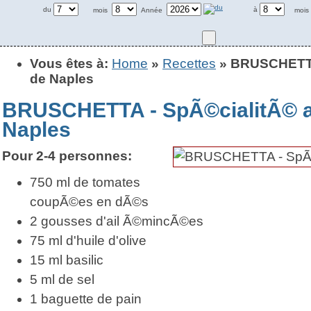
du
à
mois
Année
mois
Vous êtes à:
Home
»
Recettes
» BRUSCHETTA 
de Naples
BRUSCHETTA - SpÃ©cialitÃ© a
Naples
Pour 2-4 personnes:
750 ml de tomates
coupÃ©es en dÃ©s
2 gousses d'ail Ã©mincÃ©es
75 ml d'huile d'olive
15 ml basilic
5 ml de sel
1 baguette de pain