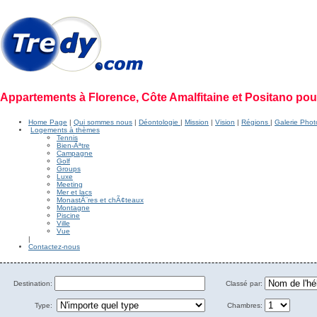
Appartements à Florence, Côte Amalfitaine et Positano po
Home Page
|
Qui sommes nous
|
Déontologie
|
Mission
|
Vision
|
Régions
|
Galerie Pho
Logements à thèmes
Tennis
Bien-Ãªtre
Campagne
Golf
Groups
Luxe
Meeting
Mer et lacs
MonastÃ¨res et chÃ¢teaux
Montagne
Piscine
Ville
Vue
|
Contactez-nous
Destination:
Classé par:
Type:
Chambres: