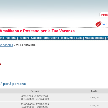
Le T
Amalfitana e Positano per la Tua Vacanza
one
|
Visione
|
Regioni
|
Gallerie fotografiche
|
Bellezze d'Italia
|
Mappa del sito
|
A
O D'ISCHIA
» VILLA NATALINA
o
" per 2 persone
Periodi
Tariffe
6/01/2009 - 22/05/2009
€ 60,00
10/10/2009 - 21/12/2009
23/05/2009 - 17/07/2009
€ 70,00
12/09/2009 - 9/10/2009