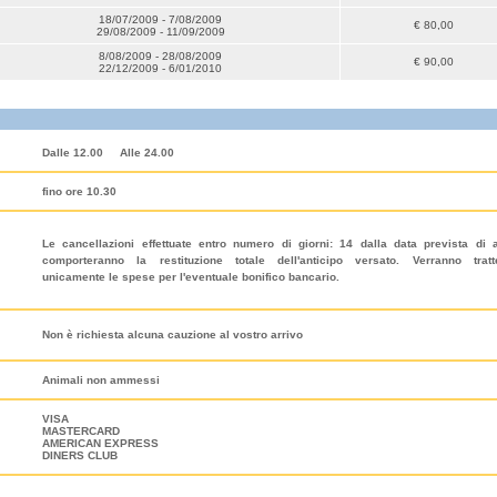
18/07/2009 - 7/08/2009
€ 80,00
29/08/2009 - 11/09/2009
8/08/2009 - 28/08/2009
€ 90,00
22/12/2009 - 6/01/2010
Dalle 12.00
Alle 24.00
fino ore 10.30
Le cancellazioni effettuate entro numero di giorni: 14 dalla data prevista di a
comporteranno la restituzione totale dell'anticipo versato. Verranno tratt
unicamente le spese per l'eventuale bonifico bancario.
Non è richiesta alcuna cauzione al vostro arrivo
Animali non ammessi
VISA
MASTERCARD
AMERICAN EXPRESS
DINERS CLUB