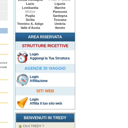
Lazio
Liguria
Lombardia
Marche
Molise
Piemonte
Puglia
Sardegna
Sicilia
Toscana
Trentino A. Adige
Umbria
Valle d'Aosta
Veneto
AREA RISERVATA
STRUTTURE RICETTIVE
Login
Aggiungi la Tua Struttura
rrivo
enute
AGENZIE DI VIAGGIO
Login
Affiliazione
SITI WEB
Login
Affilia il tuo sito web
BENVENUTI IN TREDY
Chi è TREDY ?