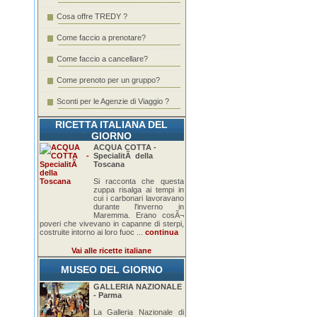
Cosa offre TREDY ?
Come faccio a prenotare?
Come faccio a cancellare?
Come prenoto per un gruppo?
Sconti per le Agenzie di Viaggio ?
RICETTA ITALIANA DEL
GIORNO
ACQUA COTTA -
SpecialitÃ della
Toscana
Si racconta che questa
zuppa risalga ai tempi in
cui i carbonari lavoravano
durante l'inverno in
Maremma. Erano cosÃ¬
poveri che vivevano in capanne di sterpi,
costruite intorno ai loro fuoc ...
continua
Vai alle ricette italiane
MUSEO DEL GIORNO
GALLERIA NAZIONALE
- Parma
La Galleria Nazionale di