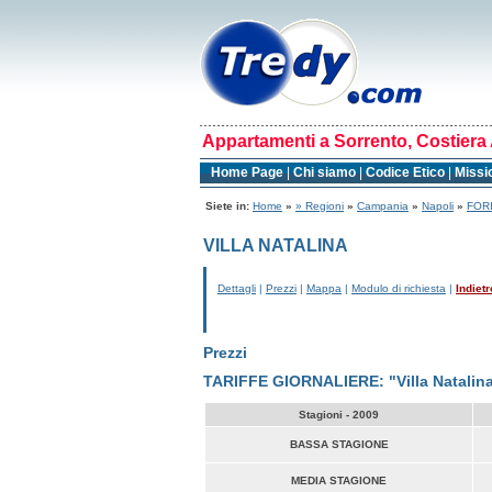
Appartamenti a Sorrento, Costiera 
Home Page
|
Chi siamo
|
Codice Etico
|
Missi
Siete in:
Home
»
» Regioni
»
Campania
»
Napoli
»
FORI
VILLA NATALINA
Dettagli
|
Prezzi
|
Mappa
|
Modulo di richiesta
|
Indietr
Prezzi
TARIFFE GIORNALIERE: "Villa Natalina
Stagioni - 2009
BASSA STAGIONE
MEDIA STAGIONE