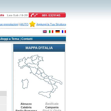
ue prenotazioni
|
AIUTO
Aggiungi la Tua Struttura
lloggi a Tema
|
Contatti
MAPPA D'ITALIA
Basilicata
Abruzzo
Calabria
Campania
Friuli V. Giulia
Emilia Romagna