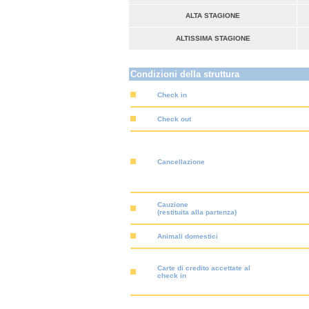
ALTA STAGIONE
ALTISSIMA STAGIONE
Condizioni della struttura
Check in
Check out
Cancellazione
Cauzione
(restituita alla partenza)
Animali domestici
Carte di credito accettate al
check in