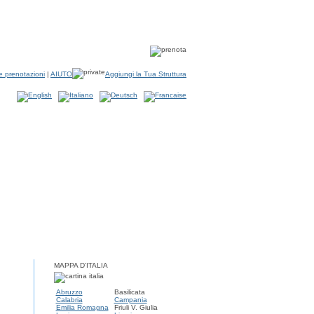
e prenotazioni
|
AIUTO
Aggiungi la Tua Struttura
MAPPA D'ITALIA
Abruzzo
Basilicata
Calabria
Campania
Emilia Romagna
Friuli V. Giulia