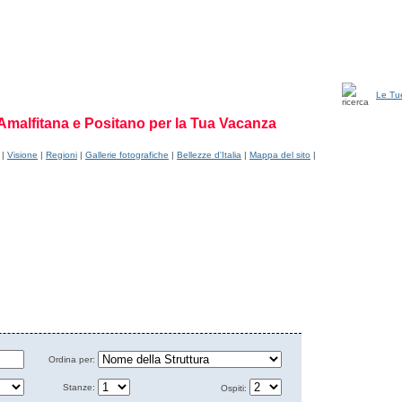
Le Tu
Amalfitana e Positano per la Tua Vacanza
|
Visione
|
Regioni
|
Gallerie fotografiche
|
Bellezze d'Italia
|
Mappa del sito
|
Ordina per:
Stanze:
Ospiti: