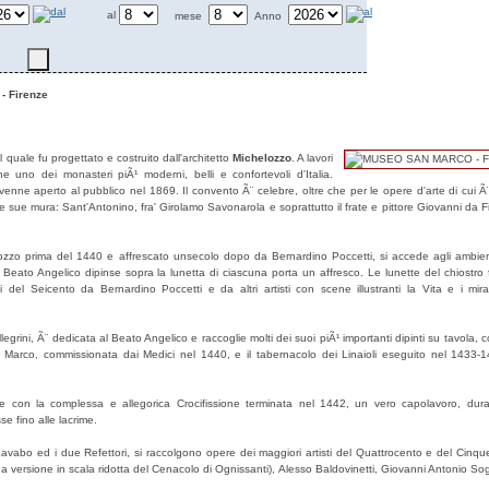
al
mese
Anno
 Firenze
 quale fu progettato e costruito dall'architetto
Michelozzo
. A lavori
 uno dei monasteri piÃ¹ moderni, belli e confortevoli d'Italia.
ne aperto al pubblico nel 1869. Il convento Ã¨ celebre, oltre che per le opere d'arte di cui Ã¨
e sue mura: Sant'Antonino, fra' Girolamo Savonarola e soprattutto il frate e pittore Giovanni da F
elozzo prima del 1440 e affrescato unsecolo dopo da Bernardino Poccetti, si accede agli ambie
 Beato Angelico dipinse sopra la lunetta di ciascuna porta un affresco. Le lunette del chiostro
 del Seicento da Bernardino Poccetti e da altri artisti con scene illustranti la Vita e i mira
llegrini, Ã¨ dedicata al Beato Angelico e raccoglie molti dei suoi piÃ¹ importanti dipinti su tavola, 
 Marco, commissionata dai Medici nel 1440, e il tabernacolo dei Linaioli eseguito nel 1433-1
ore con la complessa e allegorica Crocifissione terminata nel 1442, un vero capolavoro, dura
e fino alle lacrime.
il Lavabo ed i due Refettori, si raccolgono opere dei maggiori artisti del Quattrocento e del Cinq
 versione in scala ridotta del Cenacolo di Ognissanti), Alesso Baldovinetti, Giovanni Antonio Sog