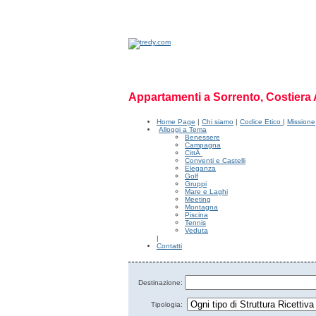
Appartamenti a Sorrento, Costiera 
Home Page
|
Chi siamo
|
Codice Etico
|
Missione
Alloggi a Tema
Benessere
Campagna
CittÃ
Conventi e Castelli
Eleganza
Golf
Gruppi
Mare e Laghi
Meeting
Montagna
Piscina
Tennis
Veduta
|
Contatti
Destinazione:
Tipologia: