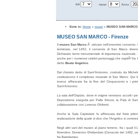
dal
mese
Anno
Siete in:
Home
»
musei
» MUSEO SAN MARCO -
MUSEO SAN MARCO - Firenze
Il
museo San Marco
Ã¨ ubicato nell'omonimo convento, il
terminato, nel 1452, il convento di San Marco divenne
Dichiarato bene monumentale di importanza nazionale, ven
anche per i numerosi celebri personaggi che ospitÃ² fra l
detto
Beato Angelico
.
Dal chiostro detto di Sant'Antonino, costruito da Mich
costituiscono il complesso museale di San Marco. Qui il
invece affrescate fra la fine del Cinquecento e i primi
Sant'Antonino.
La sala dell'Ospizio, dove in origine venivano accolti i pe
Deposizione eseguita per Palla Strozzi, la Pala di San
collaborazione con Lorenzo Ghiberti.
Anche la Sala Capitolare fu affrescata dal frate pitt
realizzazione della quale si dice che l'Angelico si commoss
Negli altri vani del museo al piano terreno, fra i quali 
fiorentino: Domenico Ghirlandaio (Cenacolo del 1482, una
fra Bartolomeo.