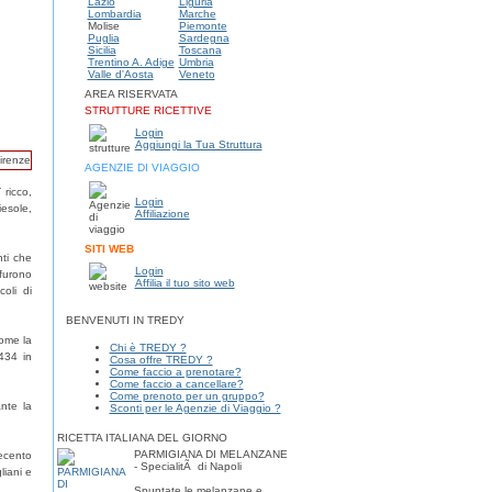
Lazio
Liguria
Lombardia
Marche
Molise
Piemonte
Puglia
Sardegna
Sicilia
Toscana
Trentino A. Adige
Umbria
Valle d'Aosta
Veneto
AREA RISERVATA
STRUTTURE RICETTIVE
Login
Aggiungi la Tua Struttura
AGENZIE DI VIAGGIO
 ricco,
Login
iesole,
Affiliazione
SITI WEB
nti che
Login
 furono
Affilia il tuo sito web
coli di
BENVENUTI IN TREDY
come la
Chi è TREDY ?
434 in
Cosa offre TREDY ?
Come faccio a prenotare?
Come faccio a cancellare?
Come prenoto per un gruppo?
nte la
Sconti per le Agenzie di Viaggio ?
RICETTA ITALIANA DEL GIORNO
PARMIGIANA DI MELANZANE
uecento
- SpecialitÃ di Napoli
liani e
Spuntate le melanzane e