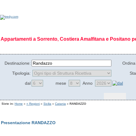
Appartamenti a Sorrento, Costiera Amalfitana e Positano p
Home Page
|
Chi siamo
|
Codice Etico
|
Missione
|
Visione
|
Regioni
|
Gallerie 
Destinazione:
Ordina
Tipologia:
Sta
dal
mese
Anno
Siete in:
Home
»
» Regioni
»
Sicilia
»
Catania
» RANDAZZO
Presentazione RANDAZZO