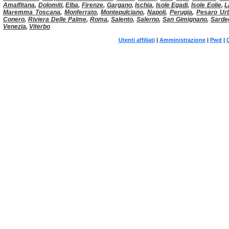
Amalfitana
,
Dolomiti
,
Elba
,
Firenze
,
Gargano
,
Ischia
,
Isole Egadi
,
Isole Eolie
,
L
Maremma Toscana
,
Monferrato
,
Montepulciano
,
Napoli
,
Perugia
,
Pesaro Ur
Conero
,
Riviera Delle Palme
,
Roma
,
Salento
,
Salerno
,
San Gimignano
,
Sarde
Venezia
,
Viterbo
Utenti affiliati
|
Amministrazione
|
Pwd
|