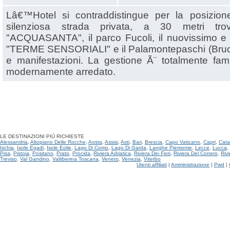
Lâ€™Hotel si contraddistingue per la posizione
silenziosa strada privata, a 30 metri trov
"ACQUASANTA", il parco Fucoli, il nuovissimo e 
"TERME SENSORIALI" e il Palamontepaschi (Bruco), 
e manifestazioni. La gestione Ã¨ totalmente fami
modernamente arredato.
LE DESTINAZIONI PIÚ RICHIESTE
Alessandria
,
Altopiano Delle Rocche
,
Aosta
,
Assisi
,
Asti
,
Bari
,
Brescia
,
Capo Vaticano
,
Capri
,
Cata
Ischia
,
Isole Egadi
,
Isole Eolie
,
Lago Di Como
,
Lago Di Garda
,
Langhe Piemonte
,
Lecce
,
Lucca
,
Pisa
,
Pistoia
,
Positano
,
Prato
,
Procida
,
Riviera Adriatica
,
Riviera Dei Fiori
,
Riviera Del Conero
,
Riv
Treviso
,
Val Gandino
,
Valtiberina Toscana
,
Veneto
,
Venezia
,
Viterbo
Utenti affiliati
|
Amministrazione
|
Pwd
|