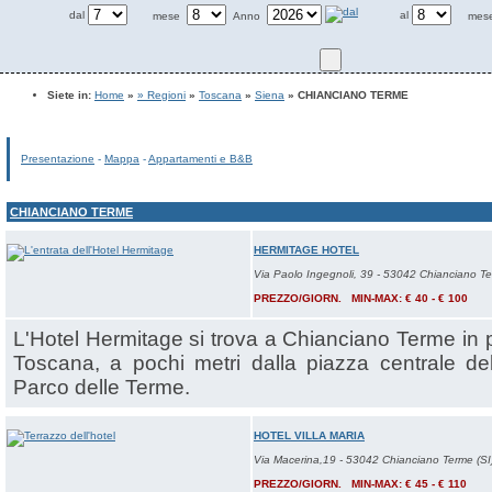
dal
al
mese
Anno
mes
Siete in:
Home
»
» Regioni
»
Toscana
»
Siena
» CHIANCIANO TERME
Presentazione
-
Mappa
-
Appartamenti e B&B
CHIANCIANO TERME
HERMITAGE HOTEL
Via Paolo Ingegnoli, 39 - 53042 Chianciano Te
PREZZO/GIORN. MIN-MAX: € 40 - € 100
L'Hotel Hermitage si trova a Chianciano Terme in p
Toscana, a pochi metri dalla piazza centrale dell
Parco delle Terme.
HOTEL VILLA MARIA
Via Macerina,19 - 53042 Chianciano Terme (SI
PREZZO/GIORN. MIN-MAX: € 45 - € 110