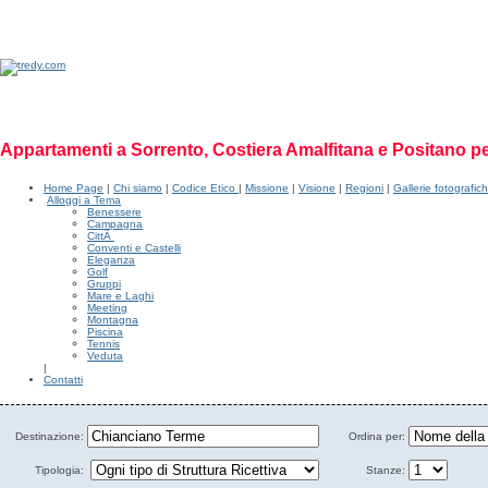
Appartamenti a Sorrento, Costiera Amalfitana e Positano p
Home Page
|
Chi siamo
|
Codice Etico
|
Missione
|
Visione
|
Regioni
|
Gallerie fotografic
Alloggi a Tema
Benessere
Campagna
CittÃ
Conventi e Castelli
Eleganza
Golf
Gruppi
Mare e Laghi
Meeting
Montagna
Piscina
Tennis
Veduta
|
Contatti
Destinazione:
Ordina per:
Tipologia:
Stanze: