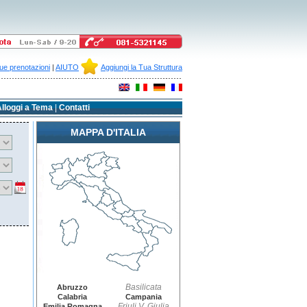
ue prenotazioni
|
AIUTO
Aggiungi la Tua Struttura
lloggi a Tema
|
Contatti
MAPPA D'ITALIA
Basilicata
Abruzzo
Calabria
Campania
Friuli V. Giulia
Emilia Romagna