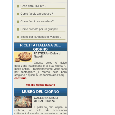
Cosa offre TREDY ?
Come faccio a prenotare?
Come faccio a cancellare?
Come prenoto per un gruppo?
Sconti per le Agenzie di Viaggio ?
RICETTA ITALIANA DEL
GIORNO
PASTIERA - Dolce di
Napoli
Questo dolce Ã¨ tipico
della zona napoletana e la sua ricetta Ã¨
molto antica. Tradizionalmente viene fatto
per festeggiare il ritorno della bella
stagione e quindi Ã¨ associato alla Pasq ...
continua
Vai alle ricette italiane
MUSEO DEL GIORNO
GALLERIA DEGLI
UFFIZI- Firenze -
Il palazzo che ospita la
Galleria, una delle piÃ¹ eccezionali
collezioni al mondo, fu costruito a partire