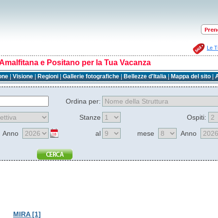
Le T
Amalfitana e Positano per la Tua Vacanza
one
|
Visione
|
Regioni
|
Gallerie fotografiche
|
Bellezze d'Italia
|
Mappa del sito
|
A
Ordina per:
Stanze
Ospiti:
Anno
al
mese
Anno
MIRA [1]