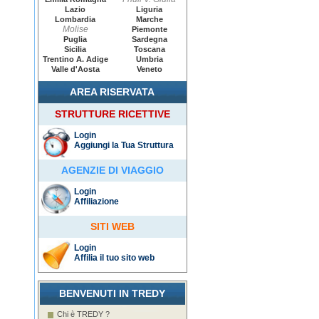
Lazio
Liguria
Lombardia
Marche
Molise
Piemonte
Puglia
Sardegna
Sicilia
Toscana
Trentino A. Adige
Umbria
Valle d'Aosta
Veneto
AREA RISERVATA
STRUTTURE RICETTIVE
Login
Aggiungi la Tua Struttura
AGENZIE DI VIAGGIO
Login
Affiliazione
SITI WEB
Login
Affilia il tuo sito web
BENVENUTI IN TREDY
Chi è TREDY ?