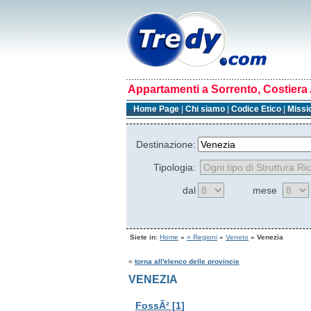
Appartamenti a Sorrento, Costiera 
Home Page
|
Chi siamo
|
Codice Etico
|
Missi
Destinazione:
Tipologia:
dal
mese
Siete in:
Home
»
» Regioni
»
Veneto
» Venezia
«
torna all'elenco delle provincie
VENEZIA
FossÃ² [1]