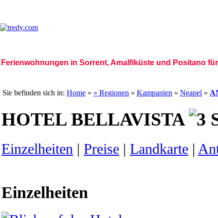
Ferienwohnungen in Sorrent, Amalfiküste und Positano für 
Home Page
|
Wer sind wir
|
Ethik-Code
|
|
|
Region
|
Fotogalerie
|
Schönheit Ita
Sie befinden sich in:
Home
»
» Regionen
»
Kampanien
»
Neapel
»
A
HOTEL BELLAVISTA
Einzelheiten
|
Preise
|
Landkarte
|
Ant
Einzelheiten