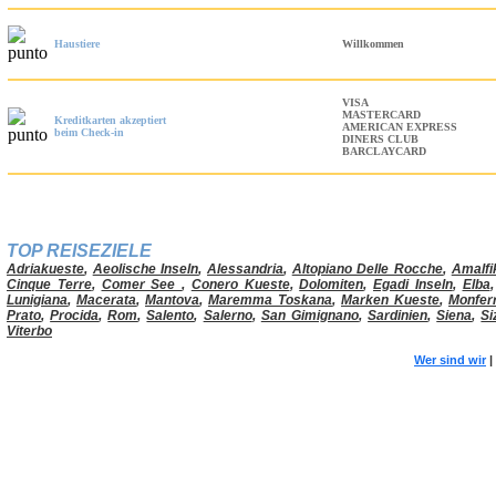
Haustiere
Willkommen
VISA
MASTERCARD
Kreditkarten akzeptiert
AMERICAN EXPRESS
beim Check-in
DINERS CLUB
BARCLAYCARD
TOP REISEZIELE
Adriakueste
,
Aeolische Inseln
,
Alessandria
,
Altopiano Delle Rocche
,
Amalfi
Cinque Terre
,
Comer See
,
Conero Kueste
,
Dolomiten
,
Egadi Inseln
,
Elba
Lunigiana
,
Macerata
,
Mantova
,
Maremma Toskana
,
Marken Kueste
,
Monfer
Prato
,
Procida
,
Rom
,
Salento
,
Salerno
,
San Gimignano
,
Sardinien
,
Siena
,
Si
Viterbo
Wer sind wir
|