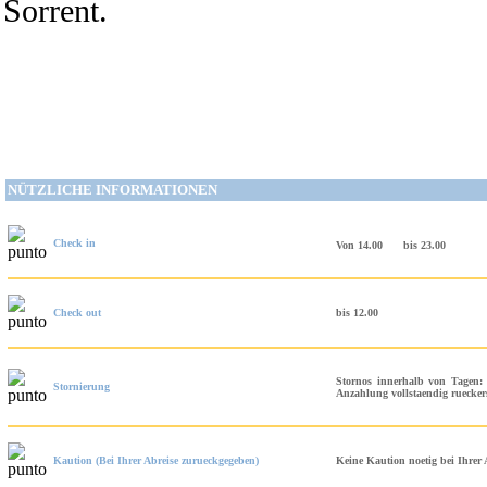
Sorrent.
NÜTZLICHE INFORMATIONEN
Check in
Von 14.00
bis 23.00
Check out
bis 12.00
Stornos innerhalb von Tagen: 
Stornierung
Anzahlung vollstaendig ruecker
Kaution (Bei Ihrer Abreise zurueckgegeben)
Keine Kaution noetig bei Ihrer