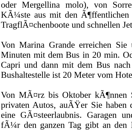
oder Mergellina molo), von Sorr
KÃ¼ste aus mit den Ã¶ffentlichen V
TragflÃ¤chenboote und schnellen Jet
Von Marina Grande erreichen Sie 
Minuten mit dem Bus in 20 min. Od
Capri und dann mit dem Bus nach 
Bushaltestelle ist 20 Meter vom Hotel
Von MÃ¤rz bis Oktober kÃ¶nnen Si
privaten Autos, auÃŸer Sie haben 
eine GÃ¤steerlaubnis. Garagen un
fÃ¼r den ganzen Tag gibt an den