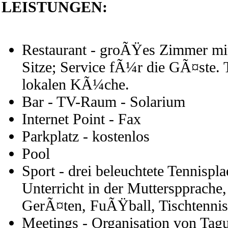
LEISTUNGEN:
Restaurant - groÃŸes Zimmer mi
Sitze; Service fÃ¼r die GÃ¤ste. 
lokalen KÃ¼che.
Bar - TV-Raum - Solarium
Internet Point - Fax
Parkplatz - kostenlos
Pool
Sport - drei beleuchtete Tennispl
Unterricht in der Mutterspprache
GerÃ¤ten, FuÃŸball, Tischtennis
Meetings - Organisation von Ta