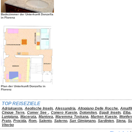
Badezimmer der Unterkunft Donzella
in Florenz
Plan der Unterkunft Donzella in
Florenz
TOP REISEZIELE
Adriakueste
,
Aeolische Inseln
,
Alessandria
,
Altopiano Delle Rocche
,
Amalfi
Cinque Terre
,
Comer See
,
Conero Kueste
,
Dolomiten
,
Egadi Inseln
,
Elba
Lunigiana
,
Macerata
,
Mantova
,
Maremma Toskana
,
Marken Kueste
,
Monfer
Prato
,
Procida
,
Rom
,
Salento
,
Salerno
,
San Gimignano
,
Sardinien
,
Siena
,
Si
Viterbo