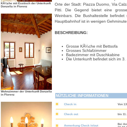
KÃ¼che mit Esstisch der Unterkunft
Orte der Stadt: Piazza Duomo, Via Calza
Donzella in Florenz
Pitti. Die Gegend bietet eine gross
Weinbars. Die Bushaltestelle befinde
Hauptbahnhof ist in wenigen Gehminuten
BESCHREIBUNG:
Grosse KÃ¼che mit Bettsofa
Grosses Schlafzimmer
Badezimmer mit Duschkabine
Die Unterkunft befindet sich im 3
Wohnzimmer der Unterkunft Donzella
in Florenz
NÜTZLICHE INFORMATIONEN
Check in
Von 1
Check out
bis 11
Bei An
Anmerkung Check in/out