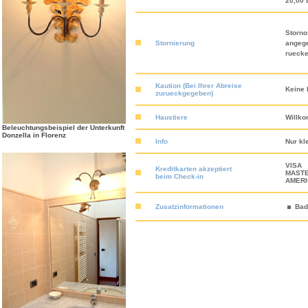
20,00 
Storno
Stornierung
angeg
ruecke
Kaution (Bei Ihrer Abreise
Keine 
zurueckgegeben)
Haustiere
Willk
Beleuchtungsbeispiel der Unterkunft
Donzella in Florenz
Info
Nur kl
VISA
Kreditkarten akzeptiert
MAST
beim Check-in
AMERI
Zusatzinformationen
Bad