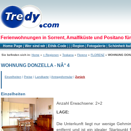
Ferienwohnungen in Sorrent, Amalfiküste und Positano für 
Home Page
|
Wer sind wir
|
Ethik-Code
|
|
|
Region
|
Fotogalerie
|
Schönheit Ita
Sie befinden sich in:
Home
»
» Regionen
»
Toskana
»
Florenz
»
FLORENZ
» WOHNUNG DONZ
WOHNUNG DONZELLA - NÂ° 4
Einzelheiten
|
Preise
|
Landkarte
|
Antragsformular
|
Zurück
Einzelheiten
Anzahl Erwachsene: 2+2
LAGE:
Die Unterkunft liegt nur wenige Gehmi
entfernt und ist ein idealer Startpunk