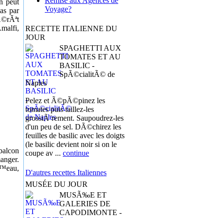
Remise aux Agences de
on peut
Voyage?
as par
tÃ©rÃªt
malfi,
RECETTE ITALIENNE DU
JOUR
SPAGHETTI AUX
TOMATES ET AU
BASILIC -
SpÃ©cialitÃ© de
Naples
Pelez et Ã©pÃ©pinez les
tomates puis taillez-les
grossiÃ¨rement. Saupoudrez-les
d'un peu de sel. DÃ©chirez les
feuilles de basilic avec les doigts
(le basilic devient noir si on le
balcon
coupe av ...
continue
anger.
€™eau,
D'autres recettes Italiennes
MUSÉE DU JOUR
MUSÃ‰E ET
GALERIES DE
CAPODIMONTE -