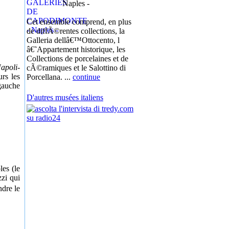
Naples -
Cet ensemble comprend, en plus
de diffÃ©rentes collections, la
Galleria dellâ€™Ottocento, l
â€˜Appartement historique, les
Collections de porcelaines et de
apoli-
cÃ©ramiques et le Salottino di
urs les
Porcellana. ...
continue
gauche
D'autres musées italiens
les (le
zzi qui
ndre le