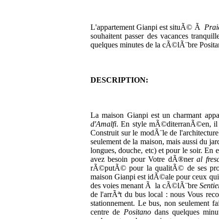
L'appartement Gianpi est situÃ© Ã
Prai
souhaitent passer des vacances tranq
quelques minutes de la cÃ©lÃ¨bre Posita
DESCRIPTION:
La maison Gianpi est un charmant appar
d'Amalfi
. En style mÃ©diterranÃ©en, il 
Construit sur le modÃ¨le de l'architect
seulement de la maison, mais aussi du j
longues, douche, etc) et pour le soir. En 
avez besoin pour Votre dÃ®ner
al fres
rÃ©putÃ© pour la qualitÃ© de ses produ
maison Gianpi est idÃ©ale pour ceux qui 
des voies menant Ã la cÃ©lÃ¨bre
Sentie
de l'arrÃªt du bus local : nous Vous rec
stationnement. Le bus, non seulement fa
centre de
Positano
dans quelques minut