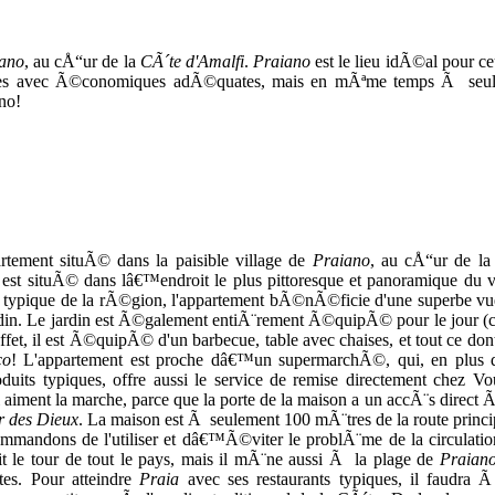
ano
, au cÅ“ur de la
CÃ´te d'Amalfi
.
Praiano
est le lieu idÃ©al pour c
uilles avec Ã©conomiques adÃ©quates, mais en mÃªme temps Ã seu
no!
tement situÃ© dans la paisible village de
Praiano
, au cÅ“ur de l
est situÃ© dans lâ€™endroit le plus pittoresque et panoramique du vi
ure typique de la rÃ©gion, l'appartement bÃ©nÃ©ficie d'une superbe vu
ardin. Le jardin est Ã©galement entiÃ¨rement Ã©quipÃ© pour le jour (c
effet, il est Ã©quipÃ© d'un barbecue, table avec chaises, et tout ce do
co
! L'appartement est proche dâ€™un supermarchÃ©, qui, en plus d
its typiques, offre aussi le service de remise directement chez Vo
aiment la marche, parce que la porte de la maison a un accÃ¨s direct 
r des Dieux
. La maison est Ã seulement 100 mÃ¨tres de la route princi
ommandons de l'utiliser et dâ€™Ã©viter le problÃ¨me de la circulation
it le tour de tout le pays, mais il mÃ¨ne aussi Ã la plage de
Praian
es. Pour atteindre
Praia
avec ses restaurants typiques, il faudra 