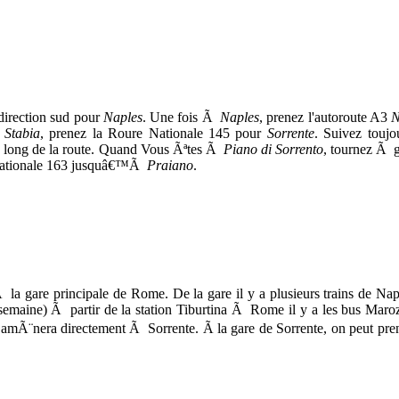
 direction sud pour
Naples
. Une fois Ã
Naples
, prenez l'autoroute A3
N
 Stabia
, prenez la Roure Nationale 145 pour
Sorrente
. Suivez toujo
le long de la route. Quand Vous Ãªtes Ã
Piano di Sorrento
, tournez Ã 
ationale 163 jusquâ€™Ã
Praiano
.
Ã la gare principale de Rome. De la gare il y a plusieurs trains de Nap
 semaine) Ã partir de la station Tiburtina Ã Rome il y a les bus Maro
 amÃ¨nera directement Ã Sorrente. Ã la gare de Sorrente, on peut pre