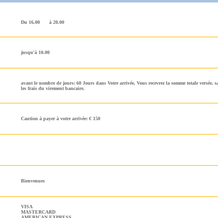
Du 16.00
à 20.00
jusqu'à 10.00
avant le nombre de jours: 60 Jours dans Votre arrivée, Vous recevrez la somme totale versée, 
les frais du virement bancaire.
Caution à payer à votre arrivée: € 150
Bienvenues
VISA
MASTERCARD
AMERICAN EXPRESS