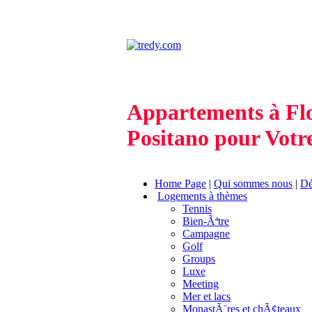
Appartements à Flo
Positano pour Votr
Home Page
|
Qui sommes nous
|
Dé
Logements à thèmes
Tennis
Bien-Ãªtre
Campagne
Golf
Groups
Luxe
Meeting
Mer et lacs
MonastÃ¨res et chÃ¢teaux