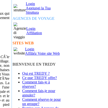
Login
Aggiungi la Tua
Struttura
eux qui
lement
AGENCES DE VOYAGE
Login
Affiliation
SITES WEB
Login
Affiliéz Votre site Web
a
CÃ´te
llage.
BIENVENUE EN TREDY
e, non
haises
Qui est TREDY ?
nt Vous
Ce que TREDY offre?
'Ãªtre
Comment fais-je à
us. La
réserver?
Ã l'une
Comment fais-je pour
pale et
annuler?
 et le
Comment réserve-je pour
o
et au
un groupe?
Ã pied