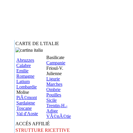
CARTE DE L'ITALIE
Basilicate
Abruzzes
Campanie
Calabre
Frioul-V.
Emilie
Julienne
Romagne
Ligurie
Latium
Marches
Lombardie
Ombrie
Molise
Pouilles
PiÃ©mont
Sicile
Sardaigne
Trentin-H.-
Toscane
Adige
Val d'Aoste
VÃ©nÃ©tie
ACCÉS AFFILIÉ
STRUTTURE RICETTIVE