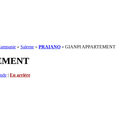
ampanie
»
Salerne
»
PRAIANO
» GIANPI APPARTEMENT
EMENT
ande
|
En arrière