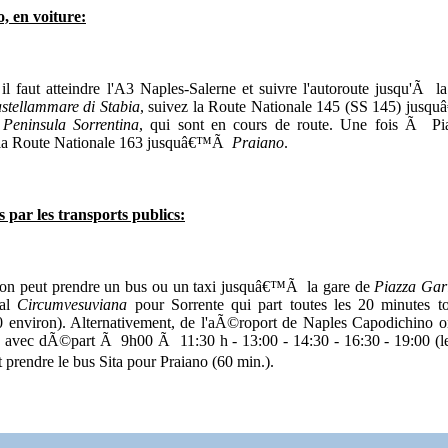
, en voiture:
 faut atteindre l'A3 Naples-Salerne et suivre l'autoroute jusqu'Ã la 
stellammare di Stabia
, suivez la Route Nationale 145 (SS 145) jus
x
Peninsula Sorrentina
, qui sont en cours de route. Une fois Ã Pi
 la Route Nationale 163 jusquâ€™Ã
Praiano
.
par les transports publics:
 on peut prendre un bus ou un taxi jusquâ€™Ã la gare de
Piazza Gar
cal
Circumvesuviana
pour Sorrente qui part toutes les 20 minutes to
0 environ). Alternativement, de l'aÃ©roport de Naples Capodichino o
 avec dÃ©part Ã 9h00 Ã 11:30 h - 13:00 - 14:30 - 16:30 - 19:00 (le 
t prendre le bus Sita pour Praiano (60 min.).