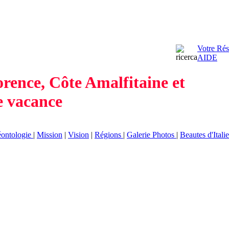
Votre Rés
AIDE
rence, Côte Amalfitaine et
e vacance
ontologie
|
Mission
|
Vision
|
Régions
|
Galerie Photos
|
Beautes d'Italie