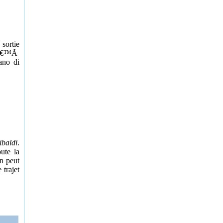
sortie
quâ€™Ã
ano di
ibaldi
.
ute la
n peut
trajet