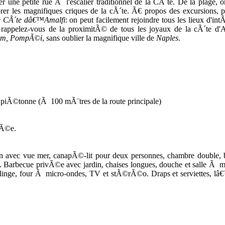
r une petite rue Ã l'escalier traditionnel de la CÃ´te. De la plage, 
orer les magnifiques criques de la cÃ´te. Ã€ propos des excursions, p
e CÃ´te dâ€™Amalfi
: on peut facilement rejoindre tous les lieux d'in
®t rappelez-vous de la proximitÃ© de tous les joyaux de la cÃ´te d'A
stum, PompÃ©i
, sans oublier la magnifique ville de
Naples
.
e piÃ©tonne (Ã 100 mÃ¨tres de la route principale)
pÃ©e.
avec vue mer, canapÃ©-lit pour deux personnes, chambre double, 
e. Barbecue privÃ©e avec jardin, chaises longues, douche et salle Ã m
inge, four Ã micro-ondes, TV et stÃ©rÃ©o. Draps et serviettes, lâ