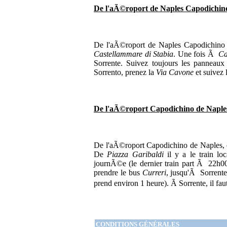
De l'aÃ©roport de Naples Capodichino
De l'aÃ©roport de Naples Capodichino il
Castellammare di Stabia
. Une fois Ã
Ca
Sorrente. Suivez toujours les panneau
Sorrento, prenez la
Via Cavone
et suivez
De l'aÃ©roport Capodichino de Naples 
De l'aÃ©roport Capodichino de Naples,
De
Piazza Garibaldi
il y a le train lo
journÃ©e (le dernier train part Ã 22h0
prendre le bus
Curreri
, jusqu'Ã Sorrente
prend environ 1 heure). Ã Sorrente, il fau
CONDITIONS GÉNÉRALES