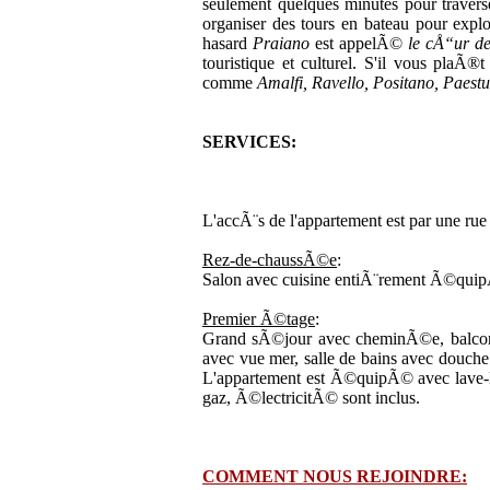
seulement quelques minutes pour traverse
organiser des tours en bateau pour expl
hasard
Praiano
est appelÃ©
le cÅ“ur d
touristique et culturel. S'il vous plaÃ
comme
Amalfi, Ravello, Positano, Pae
SERVICES:
L'accÃ¨s de l'appartement est par une ru
Rez-de-chaussÃ©e
:
Salon avec cuisine entiÃ¨rement Ã©qui
Premier Ã©tage
:
Grand sÃ©jour avec cheminÃ©e, balcon 
avec vue mer, salle de bains avec douch
L'appartement est Ã©quipÃ© avec lave-l
gaz, Ã©lectricitÃ© sont inclus.
COMMENT NOUS REJOINDRE: