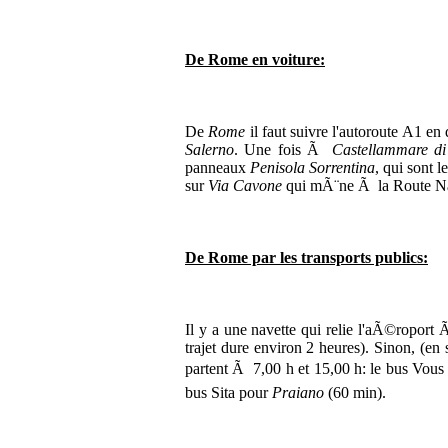
De Rome en voiture:
De
Rome
il faut suivre l'autoroute A1 en
Salerno
. Une fois Ã
Castellammare di
panneaux
Penisola Sorrentina
, qui sont 
sur
Via Cavone
qui mÃ¨ne Ã la Route N
De Rome par les transports publics:
Il y a une navette qui relie l'aÃ©roport 
trajet dure environ 2 heures). Sinon, (en
partent Ã 7,00 h et 15,00 h: le bus Vous
bus Sita pour
Praiano
(60 min).