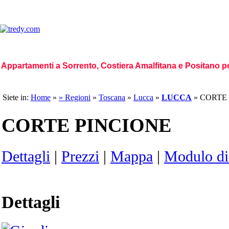
Appartamenti a Sorrento, Costiera Amalfitana e Positano p
Home Page
|
Chi siamo
|
Codice Etico
|
Missione
|
Visione
|
Regioni
|
Gallerie 
Siete in:
Home
»
» Regioni
»
Toscana
»
Lucca
»
LUCCA
» CORTE
CORTE PINCIONE
Dettagli
|
Prezzi
|
Mappa
|
Modulo di 
Dettagli