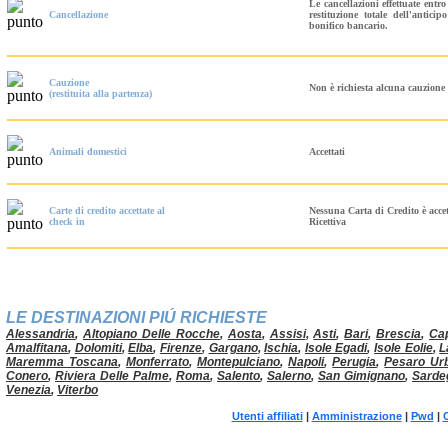
Le cancellazioni effettuate ent
Cancellazione
restituzione totale dell'antic
bonifico bancario.
Cauzione
Non è richiesta alcuna cauzione 
(restituita alla partenza)
Animali domestici
Accettati
Carte di credito accettate al
Nessuna Carta di Credito è acce
check in
Ricettiva
LE DESTINAZIONI PIÚ RICHIESTE
Alessandria
,
Altopiano Delle Rocche
,
Aosta
,
Assisi
,
Asti
,
Bari
,
Brescia
,
Ca
Amalfitana
,
Dolomiti
,
Elba
,
Firenze
,
Gargano
,
Ischia
,
Isole Egadi
,
Isole Eolie
,
L
Maremma Toscana
,
Monferrato
,
Montepulciano
,
Napoli
,
Perugia
,
Pesaro Ur
Conero
,
Riviera Delle Palme
,
Roma
,
Salento
,
Salerno
,
San Gimignano
,
Sarde
Venezia
,
Viterbo
Utenti affiliati
|
Amministrazione
|
Pwd
|