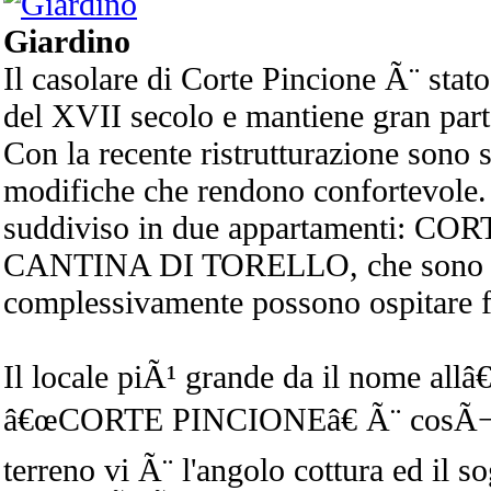
Giardino
Il casolare di Corte Pincione Ã¨ stato
del XVII secolo e mantiene gran parte
Con la recente ristrutturazione sono s
modifiche che rendono confortevole. 
suddiviso in due appartamenti: C
CANTINA DI TORELLO, che sono in
complessivamente possono ospitare f
Il locale piÃ¹ grande da il nome allâ
â€œCORTE PINCIONEâ€ Ã¨ cosÃ¬ c
terreno vi Ã¨ l'angolo cottura ed il 