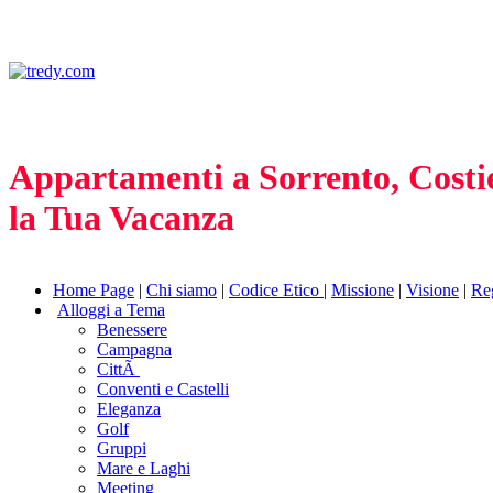
Appartamenti a Sorrento, Costi
la Tua Vacanza
Home Page
|
Chi siamo
|
Codice Etico
|
Missione
|
Visione
|
Re
Alloggi a Tema
Benessere
Campagna
CittÃ
Conventi e Castelli
Eleganza
Golf
Gruppi
Mare e Laghi
Meeting