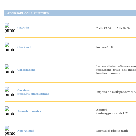
Condizioni della struttura
Check in
Dalle 17.00
Alle 20.00
Check out
fino ore 10.00
Le cancellazioni effettuate en
Cancellazione
restituzione totale dell'anti
bonifico bancario.
Cauzione
Importo da corrispondere al V
(restituita alla partenza)
Accettati
Animali domestici
Costo aggiuntivo di € 25
Note Animali
accettati di piccola taglia