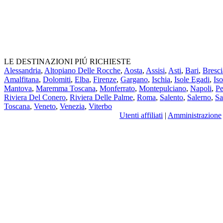
LE DESTINAZIONI PIÚ RICHIESTE
Alessandria
,
Altopiano Delle Rocche
,
Aosta
,
Assisi
,
Asti
,
Bari
,
Bresci
Amalfitana
,
Dolomiti
,
Elba
,
Firenze
,
Gargano
,
Ischia
,
Isole Egadi
,
Iso
Mantova
,
Maremma Toscana
,
Monferrato
,
Montepulciano
,
Napoli
,
Pe
Riviera Del Conero
,
Riviera Delle Palme
,
Roma
,
Salento
,
Salerno
,
Sa
Toscana
,
Veneto
,
Venezia
,
Viterbo
Utenti affiliati
|
Amministrazione